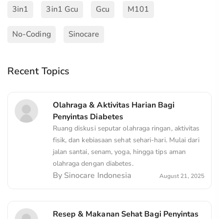
3in1
3in1 Gcu
Gcu
M101
No-Coding
Sinocare
Recent Topics
Olahraga & Aktivitas Harian Bagi
Penyintas Diabetes
Ruang diskusi seputar olahraga ringan, aktivitas
fisik, dan kebiasaan sehat sehari-hari. Mulai dari
jalan santai, senam, yoga, hingga tips aman
olahraga dengan diabetes.
By
Sinocare Indonesia
August 21, 2025
Resep & Makanan Sehat Bagi Penyintas