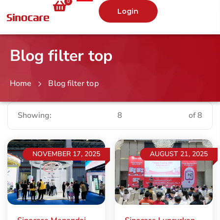
0
Login
Blog filter top
Home
Blog filter top
Showing:
8
of 8
NOVEMBER 17, 2025
AUGUST 21, 2025