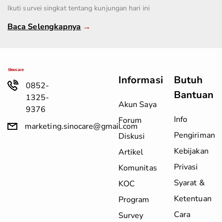
Ikuti survei singkat tentang kunjungan hari ini
Baca Selengkapnya
→
Informasi
Butuh
0852-
Bantuan
1325-
Akun Saya
9376
Info
Forum
marketing.sinocare@gmail.com
Pengiriman
Diskusi
Kebijakan
Artikel
Privasi
Komunitas
Syarat &
KOC
Ketentuan
Program
Cara
Survey