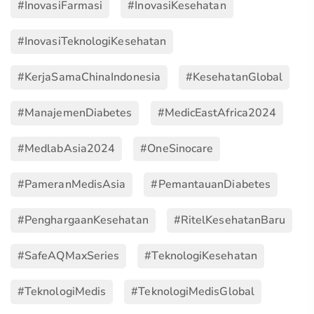
#InovasiFarmasi
#InovasiKesehatan
#InovasiTeknologiKesehatan
#KerjaSamaChinaIndonesia
#KesehatanGlobal
#ManajemenDiabetes
#MedicEastAfrica2024
#MedlabAsia2024
#OneSinocare
#PameranMedisAsia
#PemantauanDiabetes
#PenghargaanKesehatan
#RitelKesehatanBaru
#SafeAQMaxSeries
#TeknologiKesehatan
#TeknologiMedis
#TeknologiMedisGlobal