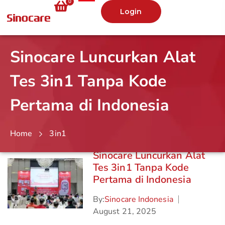
0
Login
Sinocare Luncurkan Alat
Tes 3in1 Tanpa Kode
Pertama di Indonesia
Home
3in1
Sinocare Luncurkan Alat
Tes 3in1 Tanpa Kode
Pertama di Indonesia
By:
Sinocare Indonesia
August 21, 2025