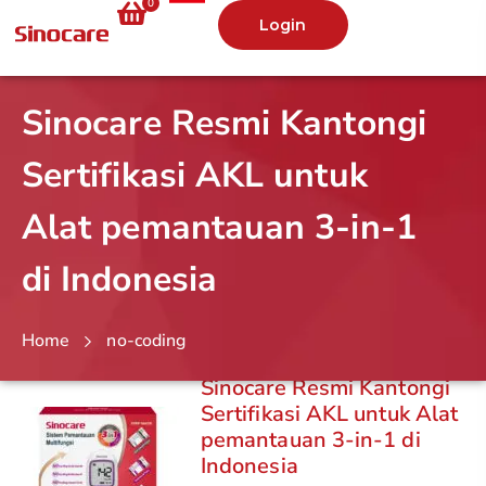
0
Login
Sinocare Resmi Kantongi
Sertifikasi AKL untuk
Alat pemantauan 3-in-1
di Indonesia
Home
no-coding
Sinocare Resmi Kantongi
Sertifikasi AKL untuk Alat
pemantauan 3-in-1 di
Indonesia