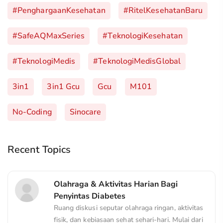
#PenghargaanKesehatan
#RitelKesehatanBaru
#SafeAQMaxSeries
#TeknologiKesehatan
#TeknologiMedis
#TeknologiMedisGlobal
3in1
3in1 Gcu
Gcu
M101
No-Coding
Sinocare
Recent Topics
Olahraga & Aktivitas Harian Bagi
Penyintas Diabetes
Ruang diskusi seputar olahraga ringan, aktivitas
fisik, dan kebiasaan sehat sehari-hari. Mulai dari