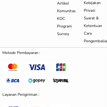
Kebijakan
Artikel
Privasi
Komunitas
Syarat &
KOC
Ketentuan
Program
Cara
Survey
Pengembalia
Metode Pembayaran :
Layanan Pengiriman :