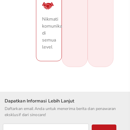
Nikmati
komunikasi
di
semua
level
Dapatkan Informasi Lebih Lanjut
Daftarkan email Anda untuk menerima berita dan penawaran
eksklusif dari sinocare!