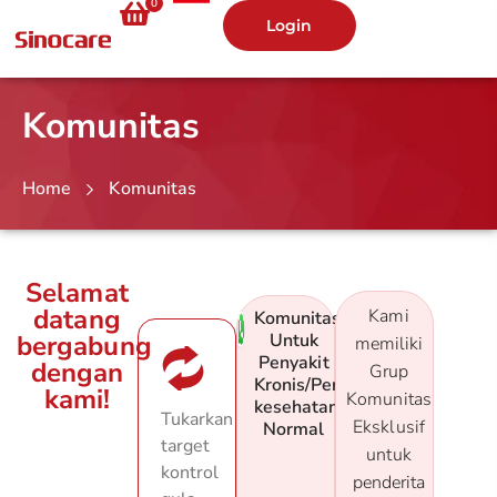
0
Login
Komunitas
Home
Komunitas
Selamat
datang
Kami
Komunitas
bergabung
Untuk
memiliki
Penyakit
dengan
Grup
Kronis/Perawatan
kami!
Komunitas
kesehatan
Tukarkan
Eksklusif
Normal
target
untuk
kontrol
penderita