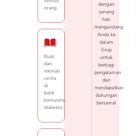
semua
dengan
orang
senang
hati
mengundang
Anda ke
dalam
Grup
Buat
untuk
dan
berbagi
nikmati
pengalaman
cerita
dan
di
mendapatkan
balik
dukungan
komunitas
bersama!
diabetes