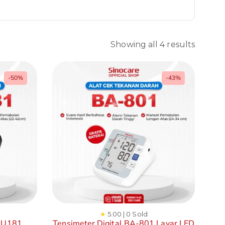
Showing all 4 results
-50%
-43%
★
5.00 | 0 Sold
S-U181
Tensimeter Digital BA-801 Layar LED