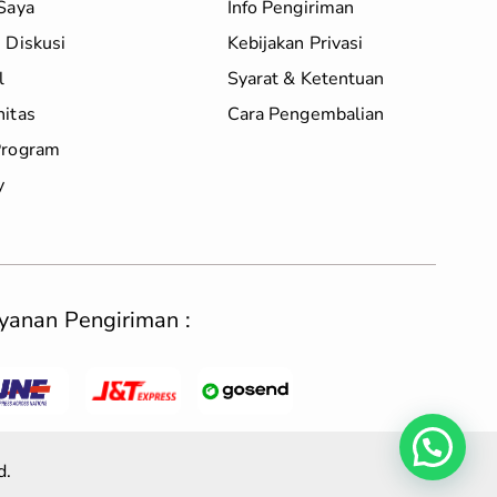
Saya
Info Pengiriman
 Diskusi
Kebijakan Privasi
l
Syarat & Ketentuan
itas
Cara Pengembalian
rogram
y
yanan Pengiriman :
d.