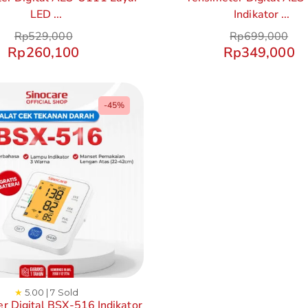
LED ...
Indikator ...
Rp
529,000
Rp
699,000
Rp
260,100
Rp
349,000
-45%
★
5.00 | 7 Sold
r Digital BSX-516 Indikator