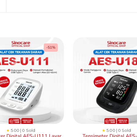
-51%
★
5.00 | 0 Sold
★
5.00 | 0 Sold
er Digital AES-U111 Layar
Tensimeter Digital AE