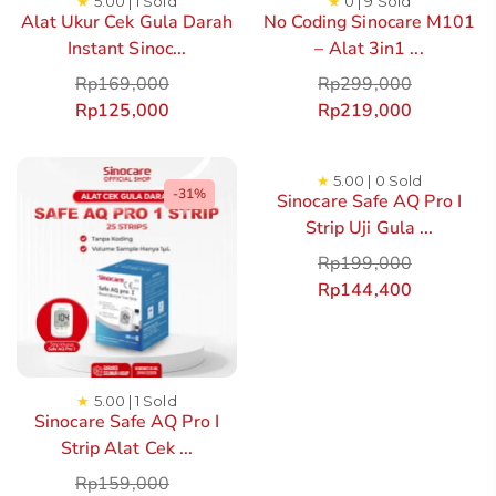
★
5.00 | 1 Sold
★
0 | 9 Sold
Alat Ukur Cek Gula Darah
No Coding Sinocare M101
Instant Sinoc...
– Alat 3in1 ...
Rp
169,000
Rp
299,000
Rp
125,000
Rp
219,000
★
5.00 | 0 Sold
-31%
Sinocare Safe AQ Pro I
Strip Uji Gula ...
Rp
199,000
Rp
144,400
★
5.00 | 1 Sold
Sinocare Safe AQ Pro I
Strip Alat Cek ...
Rp
159,000