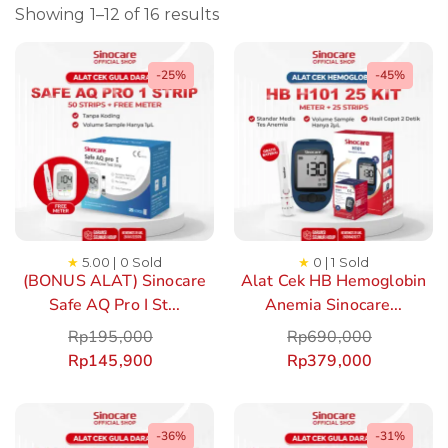
Showing 1–12 of 16 results
-25%
-45%
★
5.00 | 0 Sold
★
0 | 1 Sold
(BONUS ALAT) Sinocare
Alat Cek HB Hemoglobin
Safe AQ Pro I St...
Anemia Sinocare...
Rp
195,000
Rp
690,000
Rp
145,900
Rp
379,000
-36%
-31%