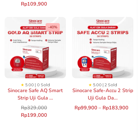
Rp
109,900
-40%
★
5.00 | 0 Sold
★
5.00 | 2 Sold
Sinocare Safe AQ Smart
Sinocare Safe-Accu 2 Strip
Strip Uji Gula ...
Uji Gula Da...
Rp
329,000
Rp
99,900
–
Rp
183,900
Rp
199,000