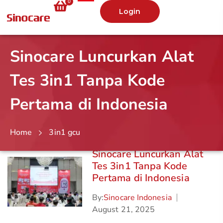
0
Login
Sinocare Luncurkan Alat
Tes 3in1 Tanpa Kode
Pertama di Indonesia
Home
3in1 gcu
Sinocare Luncurkan Alat
Tes 3in1 Tanpa Kode
Pertama di Indonesia
By:
Sinocare Indonesia
August 21, 2025