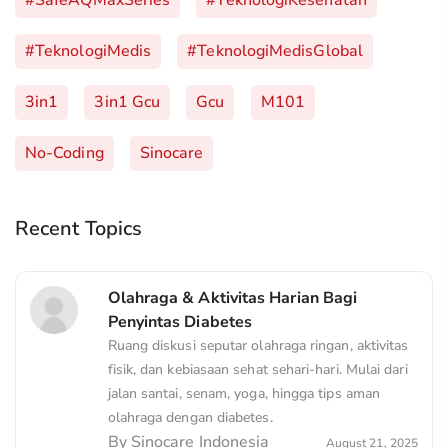
#SafeAQMaxSeries
#TeknologiKesehatan
#TeknologiMedis
#TeknologiMedisGlobal
3in1
3in1 Gcu
Gcu
M101
No-Coding
Sinocare
Recent Topics
Olahraga & Aktivitas Harian Bagi
Penyintas Diabetes
Ruang diskusi seputar olahraga ringan, aktivitas
fisik, dan kebiasaan sehat sehari-hari. Mulai dari
jalan santai, senam, yoga, hingga tips aman
olahraga dengan diabetes.
By
Sinocare Indonesia
August 21, 2025