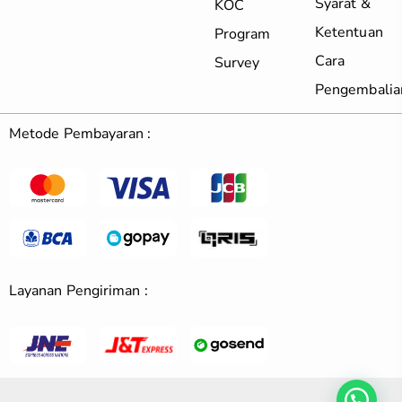
Syarat &
KOC
Ketentuan
Program
Cara
Survey
Pengembalia
Metode Pembayaran :
Layanan Pengiriman :