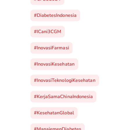
#DiabetesIndonesia
#iCani3CGM
#InovasiFarmasi
#InovasiKesehatan
#InovasiTeknologiKesehatan
#KerjaSamaChinaIndonesia
#KesehatanGlobal
#ManajemenDiabetes