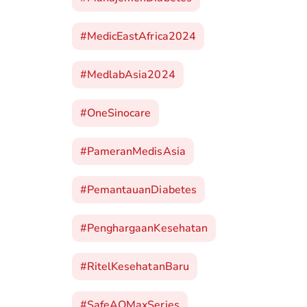
#MedicEastAfrica2024
#MedlabAsia2024
#OneSinocare
#PameranMedisAsia
#PemantauanDiabetes
#PenghargaanKesehatan
#RitelKesehatanBaru
#SafeAQMaxSeries