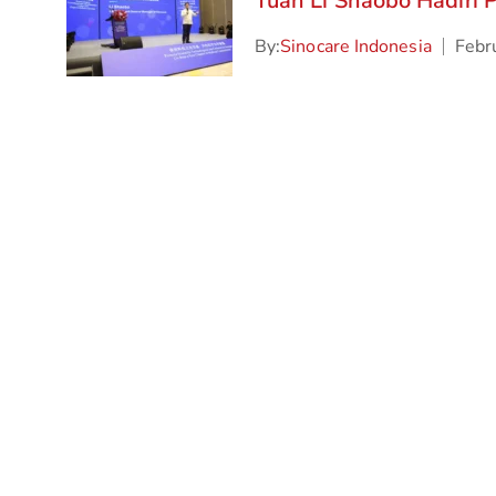
Tuan Li Shaobo Hadiri 
By:
Sinocare Indonesia
Febr