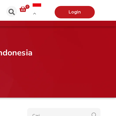
0
Login
ndonesia