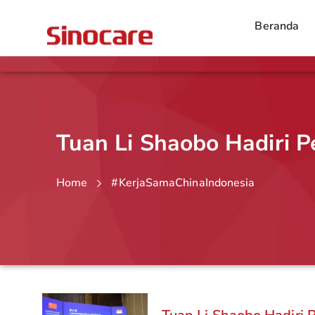
Beranda
Tuan Li Shaobo Hadiri P
Home
#KerjaSamaChinaIndonesia