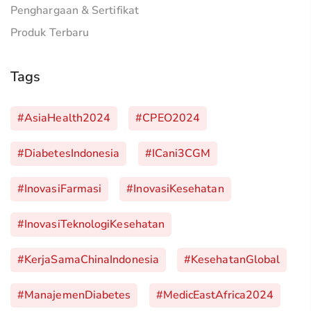
Penghargaan & Sertifikat
Produk Terbaru
Tags
#AsiaHealth2024
#CPEO2024
#DiabetesIndonesia
#iCani3CGM
#InovasiFarmasi
#InovasiKesehatan
#InovasiTeknologiKesehatan
#KerjaSamaChinaIndonesia
#KesehatanGlobal
#ManajemenDiabetes
#MedicEastAfrica2024