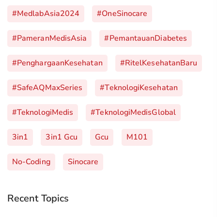
#MedlabAsia2024
#OneSinocare
#PameranMedisAsia
#PemantauanDiabetes
#PenghargaanKesehatan
#RitelKesehatanBaru
#SafeAQMaxSeries
#TeknologiKesehatan
#TeknologiMedis
#TeknologiMedisGlobal
3in1
3in1 Gcu
Gcu
M101
No-Coding
Sinocare
Recent Topics