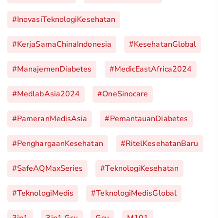
#InovasiTeknologiKesehatan
#KerjaSamaChinaIndonesia
#KesehatanGlobal
#ManajemenDiabetes
#MedicEastAfrica2024
#MedlabAsia2024
#OneSinocare
#PameranMedisAsia
#PemantauanDiabetes
#PenghargaanKesehatan
#RitelKesehatanBaru
#SafeAQMaxSeries
#TeknologiKesehatan
#TeknologiMedis
#TeknologiMedisGlobal