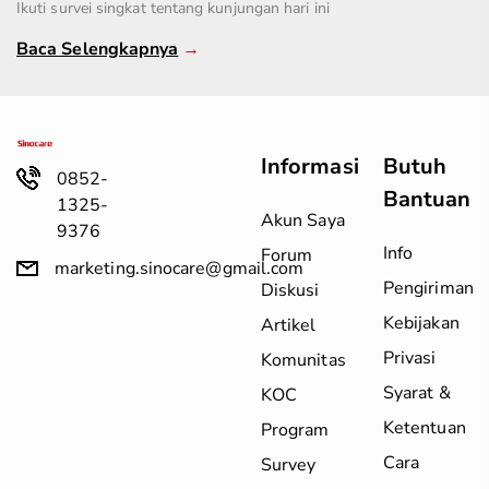
Ikuti survei singkat tentang kunjungan hari ini
Baca Selengkapnya
→
Informasi
Butuh
0852-
Bantuan
1325-
Akun Saya
9376
Info
Forum
marketing.sinocare@gmail.com
Pengiriman
Diskusi
Kebijakan
Artikel
Privasi
Komunitas
Syarat &
KOC
Ketentuan
Program
Cara
Survey