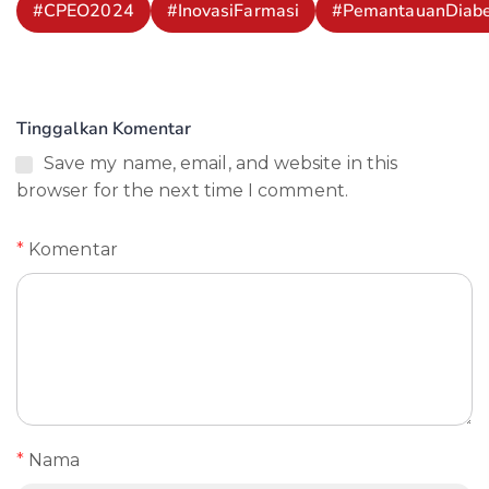
#CPEO2024
#InovasiFarmasi
#PemantauanDiabe
Tinggalkan Komentar
Save my name, email, and website in this
browser for the next time I comment.
*
Komentar
*
Nama