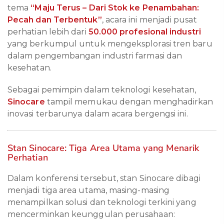
tema
“Maju Terus – Dari Stok ke Penambahan:
Pecah dan Terbentuk”
, acara ini menjadi pusat
perhatian lebih dari
50.000 profesional industri
yang berkumpul untuk mengeksplorasi tren baru
dalam pengembangan industri farmasi dan
kesehatan.
Sebagai pemimpin dalam teknologi kesehatan,
Sinocare
tampil memukau dengan menghadirkan
inovasi terbarunya dalam acara bergengsi ini.
Stan Sinocare: Tiga Area Utama yang Menarik
Perhatian
Dalam konferensi tersebut, stan Sinocare dibagi
menjadi tiga area utama, masing-masing
menampilkan solusi dan teknologi terkini yang
mencerminkan keunggulan perusahaan: