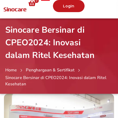
0
Login
Sinocare Bersinar di
CPEO2024: Inovasi
dalam Ritel Kesehatan
Home
Penghargaan & Sertifikat
Sinocare Bersinar di CPEO2024: Inovasi dalam Ritel
Kesehatan