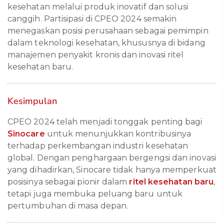
kesehatan melalui produk inovatif dan solusi
canggih. Partisipasi di CPEO 2024 semakin
menegaskan posisi perusahaan sebagai pemimpin
dalam teknologi kesehatan, khususnya di bidang
manajemen penyakit kronis dan inovasi ritel
kesehatan baru.
Kesimpulan
CPEO 2024 telah menjadi tonggak penting bagi
Sinocare
untuk menunjukkan kontribusinya
terhadap perkembangan industri kesehatan
global. Dengan penghargaan bergengsi dan inovasi
yang dihadirkan, Sinocare tidak hanya memperkuat
posisinya sebagai pionir dalam
ritel kesehatan baru
,
tetapi juga membuka peluang baru untuk
pertumbuhan di masa depan.