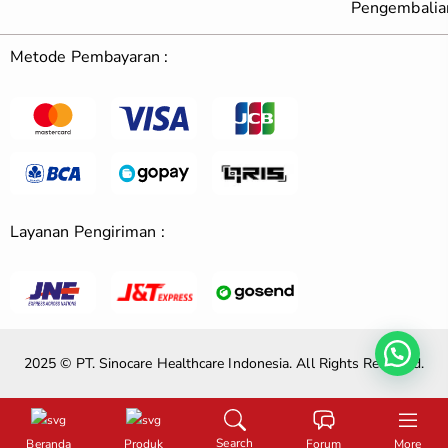
Pengembalia
Metode Pembayaran :
Layanan Pengiriman :
2025 © PT. Sinocare Healthcare Indonesia. All Rights Reserved.
Search
Beranda
Produk
Forum
More