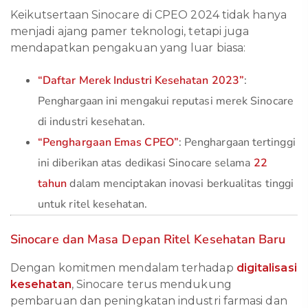
Keikutsertaan Sinocare di CPEO 2024 tidak hanya
menjadi ajang pamer teknologi, tetapi juga
mendapatkan pengakuan yang luar biasa:
“Daftar Merek Industri Kesehatan 2023”
:
Penghargaan ini mengakui reputasi merek Sinocare
di industri kesehatan.
“Penghargaan Emas CPEO”
: Penghargaan tertinggi
ini diberikan atas dedikasi Sinocare selama
22
tahun
dalam menciptakan inovasi berkualitas tinggi
untuk ritel kesehatan.
Sinocare dan Masa Depan Ritel Kesehatan Baru
Dengan komitmen mendalam terhadap
digitalisasi
kesehatan
, Sinocare terus mendukung
pembaruan dan peningkatan industri farmasi dan