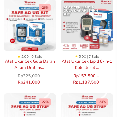
-26%
★
5.00 | 0 Sold
★
5.00 | 7 Sold
Alat Ukur Cek Gula Darah
Alat Ukur Cek Lipid 8-in-1
Asam Urat Ins...
Kolesterol ...
Rp
325,000
Rp
157,500
–
Rp
241,000
Rp
1,187,500
-22%
-24%