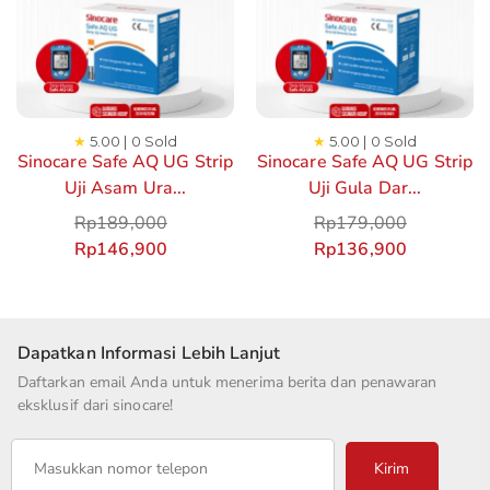
★
5.00 | 0 Sold
★
5.00 | 0 Sold
Sinocare Safe AQ UG Strip
Sinocare Safe AQ UG Strip
Uji Asam Ura...
Uji Gula Dar...
Rp
189,000
Rp
179,000
Rp
146,900
Rp
136,900
Dapatkan Informasi Lebih Lanjut
Daftarkan email Anda untuk menerima berita dan penawaran
eksklusif dari sinocare!
Kirim