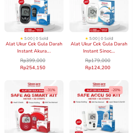
★
5.00 | 0 Sold
★
5.00 | 0 Sold
Alat Ukur Cek Gula Darah
Alat Ukur Cek Gula Darah
Instant Akura...
Instant Sinoc...
Rp
399,000
Rp
179,000
Rp
254,150
Rp
124,200
-31%
-20%