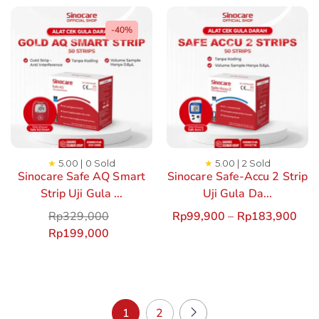
-40%
★
5.00 | 0 Sold
★
5.00 | 2 Sold
Sinocare Safe AQ Smart
Sinocare Safe-Accu 2 Strip
Strip Uji Gula ...
Uji Gula Da...
Rp
329,000
Rp
99,900
–
Rp
183,900
Rp
199,000
1
2