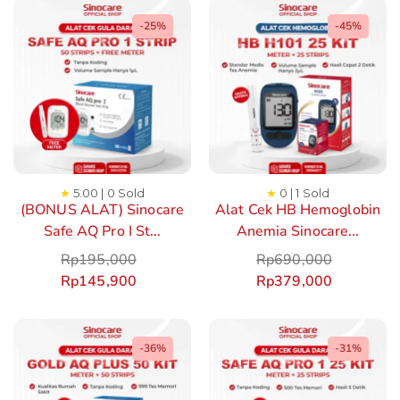
-25%
-45%
★
5.00 | 0 Sold
★
0 | 1 Sold
(BONUS ALAT) Sinocare
Alat Cek HB Hemoglobin
Safe AQ Pro I St...
Anemia Sinocare...
Rp
195,000
Rp
690,000
Rp
145,900
Rp
379,000
-36%
-31%