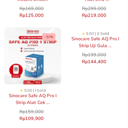
Rp
169,000
Rp
299,000
Rp
125,000
Rp
219,000
★
5.00 | 0 Sold
-31%
Sinocare Safe AQ Pro I
Strip Uji Gula ...
Rp
199,000
Rp
144,400
★
5.00 | 1 Sold
Sinocare Safe AQ Pro I
Strip Alat Cek ...
Rp
159,000
Rp
109,900