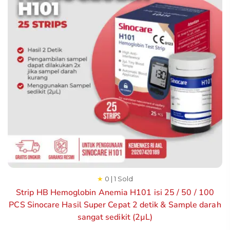
★
0 | 1 Sold
Strip HB Hemoglobin Anemia H101 isi 25 / 50 / 100
PCS Sinocare Hasil Super Cepat 2 detik & Sample darah
sangat sedikit (2µL)