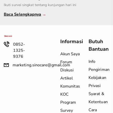
Ikuti survei singkat tentang kunjungan hari ini
Baca Selengkapnya
→
Informasi
Butuh
0852-
Bantuan
1325-
Akun Saya
9376
Info
Forum
marketing.sinocare@gmail.com
Pengiriman
Diskusi
Kebijakan
Artikel
Privasi
Komunitas
Syarat &
KOC
Ketentuan
Program
Cara
Survey