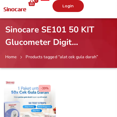
0
Login
Sinocare SE101 50 KIT
Glucometer Digit...
Home
Products tagged “alat cek gula darah”
-39%