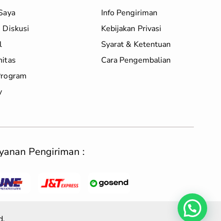
Saya
Info Pengiriman
 Diskusi
Kebijakan Privasi
l
Syarat & Ketentuan
itas
Cara Pengembalian
rogram
y
yanan Pengiriman :
d.