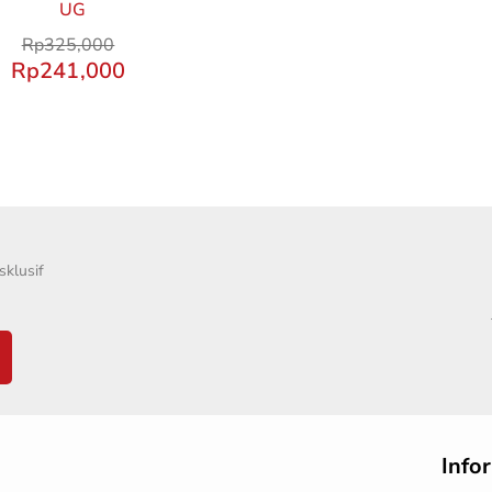
UG
Rp
325,000
Rp
241,000
klusif
Info