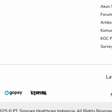
Akun 
Forum
Artike
Komun
KOC P
Surve
La
025 © PT. Sinocare Healthcare Indonesia. All Rights Reserve