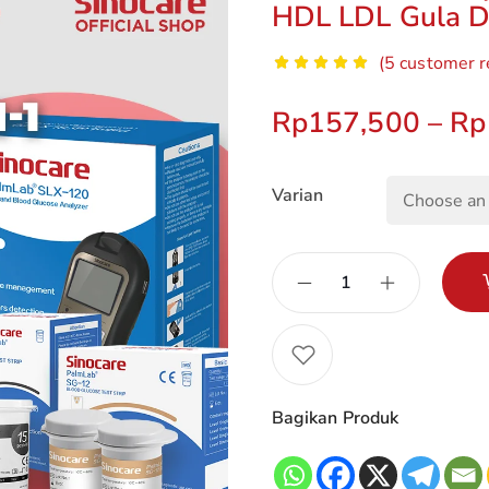
HDL LDL Gula D
(
5
customer r
Rp
157,500
–
Rp
Varian
Bagikan Produk