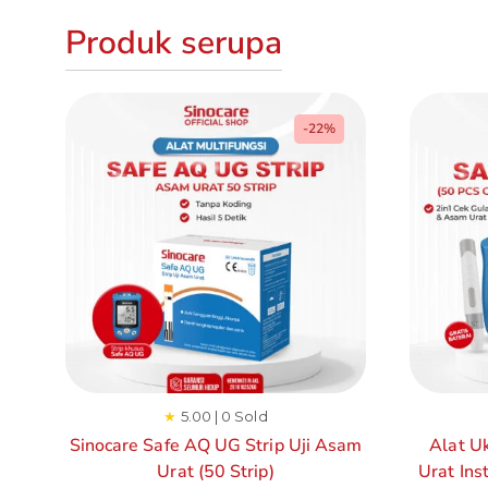
Produk serupa
-22%
★
5.00 | 0 Sold
Sinocare Safe AQ UG Strip Uji Asam
Alat U
Urat (50 Strip)
Urat Ins