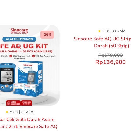
★
5.00 | 0 Sold
-26%
Sinocare Safe AQ UG Strip
Darah (50 Strip)
Rp
179,000
Rp
136,900
★
5.00 | 0 Sold
kur Cek Gula Darah Asam
tant 2in1 Sinocare Safe AQ