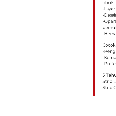
sibuk.
-Layar
-Desai
-Oper
pemul
-Hemat
Cocok
-Pengg
-Kelua
-Profe
5 Tahu
Strip L
Strip 