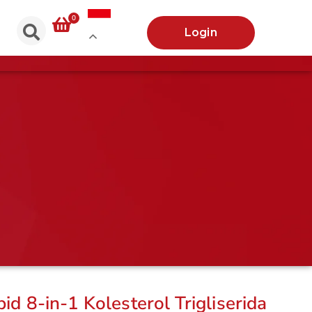
0
Login
id 8-in-1 Kolesterol Trigliserida