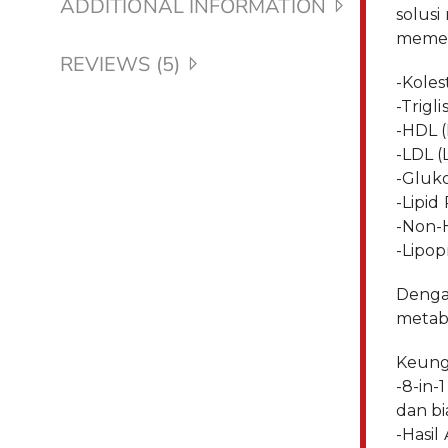
ADDITIONAL INFORMATION
solusi
memeri
REVIEWS (5)
-Koles
-Trigli
-HDL (
-LDL (
-Gluko
-Lipid 
-Non-
-Lipop
Dengan
metab
Keung
-8-in-
dan bi
-Hasil