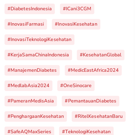
#DiabetesIndonesia
#iCani3CGM
#InovasiFarmasi
#InovasiKesehatan
#InovasiTeknologiKesehatan
#KerjaSamaChinaIndonesia
#KesehatanGlobal
#ManajemenDiabetes
#MedicEastAfrica2024
#MedlabAsia2024
#OneSinocare
#PameranMedisAsia
#PemantauanDiabetes
#PenghargaanKesehatan
#RitelKesehatanBaru
#SafeAQMaxSeries
#TeknologiKesehatan