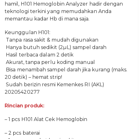
hamil, H101 Hemoglobin Analyzer hadir dengan
teknologi terkini yang memudahkan Anda
memantau kadar Hb di mana saja.
Keunggulan H101:
️ Tanpa rasa sakit & mudah digunakan
️ Hanya butuh sedikit (2µL) sampel darah
️ Hasil terbaca dalam 2 detik
️ Akurat, tanpa perlu koding manual
️ Bisa menambah sampel darah jika kurang (maks.
20 detik) – hemat strip!
️ Sudah berizin resmi Kemenkes RI (AKL)
20205420277
Rincian produk:
– 1 pcs H101 Alat Cek Hemoglobin
– 2 pcs baterai