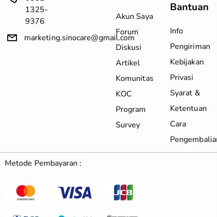
Bantuan
1325-
Akun Saya
9376
Info
Forum
marketing.sinocare@gmail.com
Pengiriman
Diskusi
Kebijakan
Artikel
Privasi
Komunitas
Syarat &
KOC
Ketentuan
Program
Cara
Survey
Pengembalia
Metode Pembayaran :