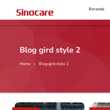
Beranda
Blog gird style 2
Home
Blog gird style 2