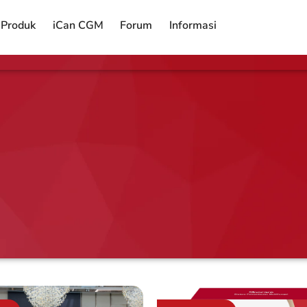
Produk
iCan CGM
Forum
Informasi