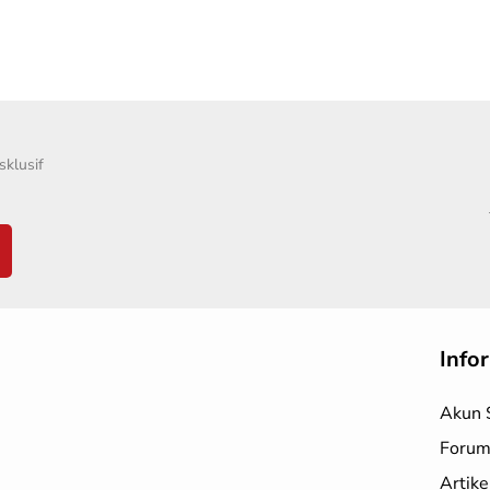
klusif
Info
Akun 
Forum
Artike