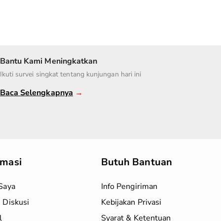
Bantu Kami Meningkatkan
Ikuti survei singkat tentang kunjungan hari ini
Baca Selengkapnya
→
rmasi
Butuh Bantuan
Saya
Info Pengiriman
 Diskusi
Kebijakan Privasi
l
Syarat & Ketentuan