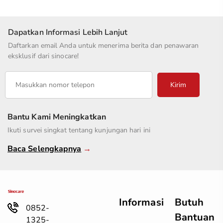
Dapatkan Informasi Lebih Lanjut
Daftarkan email Anda untuk menerima berita dan penawaran
eksklusif dari sinocare!
Kirim
Bantu Kami Meningkatkan
Ikuti survei singkat tentang kunjungan hari ini
Baca Selengkapnya
→
Informasi
Butuh
0852-
Bantuan
1325-