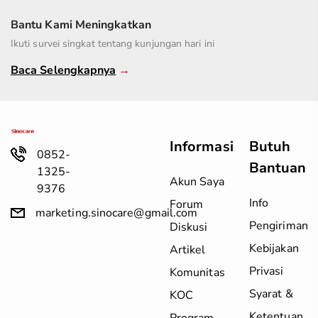
Bantu Kami Meningkatkan
Ikuti survei singkat tentang kunjungan hari ini
Baca Selengkapnya
→
Informasi
Butuh
0852-
Bantuan
1325-
Akun Saya
9376
Info
Forum
marketing.sinocare@gmail.com
Pengiriman
Diskusi
Kebijakan
Artikel
Privasi
Komunitas
Syarat &
KOC
Ketentuan