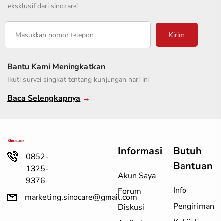
eksklusif dari sinocare!
Kirim
Bantu Kami Meningkatkan
Ikuti survei singkat tentang kunjungan hari ini
Baca Selengkapnya
→
Informasi
Butuh
0852-
Bantuan
1325-
Akun Saya
9376
Info
Forum
marketing.sinocare@gmail.com
Pengiriman
Diskusi