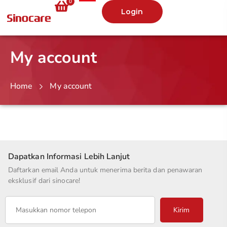
0
Login
My account
Home
My account
Dapatkan Informasi Lebih Lanjut
Daftarkan email Anda untuk menerima berita dan penawaran
eksklusif dari sinocare!
Kirim