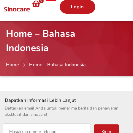
0
Login
Home – Bahasa
Indonesia
Home
Home – Bahasa Indonesia
Dapatkan Informasi Lebih Lanjut
Daftarkan email Anda untuk menerima berita dan penawaran
eksklusif dari sinocare!
Kirim